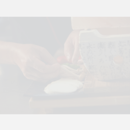
SUMOBBQ – VIDEO
OPENING HÀM NGHI