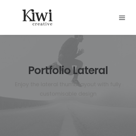
Portfolio Lateral
Search
Enjoy the lateral thumb layout with fully
customisable design