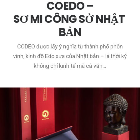
COEDO –
SƠ MI CÔNG SỞ NHẬT
BẢN
CODEO được lấy ý nghĩa từ thành phố phồn
vinh, kinh đồ Edo xưa của Nhật bản – là thời kỳ
không chỉ kinh tế mà cả văn…