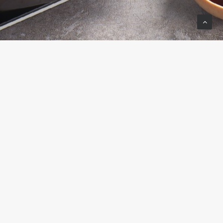
Kitchen Deli – mang ẩm thực đến
tận nhà
Là mô hình kinh doanh F&B kiểu mới – Kitchen Deli tiên
phong trong việc cung cấp giải pháp bữa ăn cao cấp đến
bàn ăn gia đình. Trong dự án bao bì này, KIWI tăng tính
nhận diện của thương hiệu trên thị trường, từ việc phân
tích quá trình của người mua hàng và sau đó phát triển bộ
bao bì mà thương hiệu có thể sử dụng trong chiến dịch
marketing. KIWI tự hào mang đến những bao bì tinh tế,
đẹp mắt, nhấn mạnh vào nguyên liệu tự nhiên, tươi ngon
được lựa chọn kỹ lưỡng từ các đầu bếp hàng đầu của
nhãn hàng.