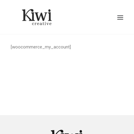
[woocommerce_my_account]
Search